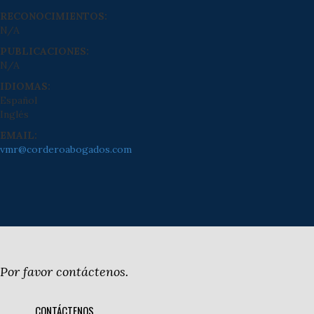
RECONOCIMIENTOS:
N/A
PUBLICACIONES:
N/A
IDIOMAS:
Español
Inglés
EMAIL:
vmr@corderoabogados.com
Por favor contáctenos.
CONTÁCTENOS