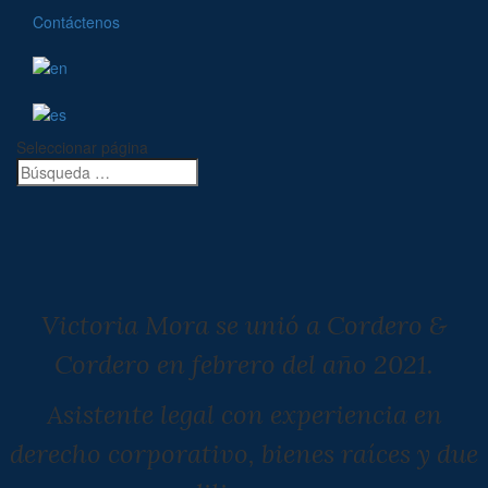
Contáctenos
Seleccionar página
Victoria Mora se unió a Cordero &
Cordero en febrero del año 2021.
Asistente legal con experiencia en
derecho corporativo, bienes raíces y due